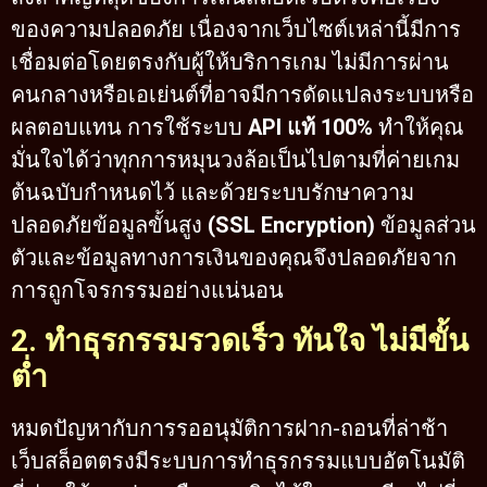
ของความปลอดภัย เนื่องจากเว็บไซต์เหล่านี้มีการ
เชื่อมต่อโดยตรงกับผู้ให้บริการเกม ไม่มีการผ่าน
คนกลางหรือเอเย่นต์ที่อาจมีการดัดแปลงระบบหรือ
ผลตอบแทน การใช้ระบบ
API แท้ 100%
ทำให้คุณ
มั่นใจได้ว่าทุกการหมุนวงล้อเป็นไปตามที่ค่ายเกม
ต้นฉบับกำหนดไว้ และด้วยระบบรักษาความ
ปลอดภัยข้อมูลขั้นสูง
(SSL Encryption)
ข้อมูลส่วน
ตัวและข้อมูลทางการเงินของคุณจึงปลอดภัยจาก
การถูกโจรกรรมอย่างแน่นอน
2. ทำธุรกรรมรวดเร็ว ทันใจ ไม่มีขั้น
ต่ำ
หมดปัญหากับการรออนุมัติการฝาก-ถอนที่ล่าช้า
เว็บสล็อตตรงมีระบบการทำธุรกรรมแบบอัตโนมัติ