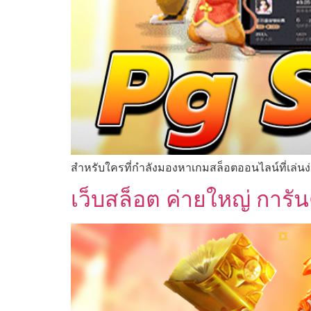
สำหรับใครที่กำลังมองหาเกมสล็อตออนไลน์ที่เล่นง่
เว็บสล็อต ค่ายใหญ่ การัน