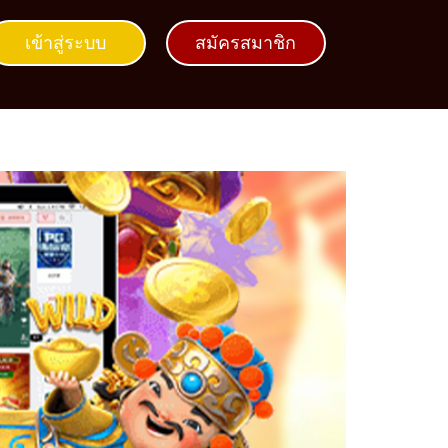
เข้าสู่ระบบ
สมัครสมาชิก